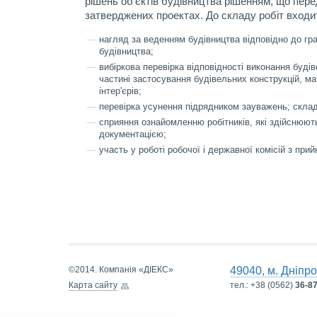
рішень об'єктів будівництва рішенням, що пере
затверджених проектах. До складу робіт входи
нагляд за веденням будівництва відповідно до гр
будівництва;
вибіркова перевірка відповідності виконання буді
частині застосування будівельних конструкцій, ма
інтер'єрів;
перевірка усунення підрядником зауважень; склад
сприяння ознайомленню робітників, які здійснюют
документацією;
участь у роботі робочої і державної комісій з прий
©2014. Компанія «ДІЕКС»
49040, м. Дніпро
Карта сайту
тел.:
+38 (0562)
36-8