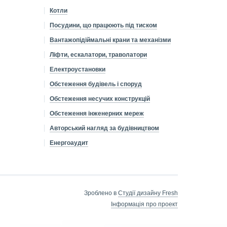
Котли
Посудини, що працюють під тиском
Вантажопідіймальні крани та механізми
Ліфти, ескалатори, траволатори
Електроустановки
Обстеження будівель і споруд
Обстеження несучих конструкцій
Обстеження інженерних мереж
Авторський нагляд за будівництвом
Енергоаудит
Зроблено в
Cтудії дизайну Fresh
Інформація про проект