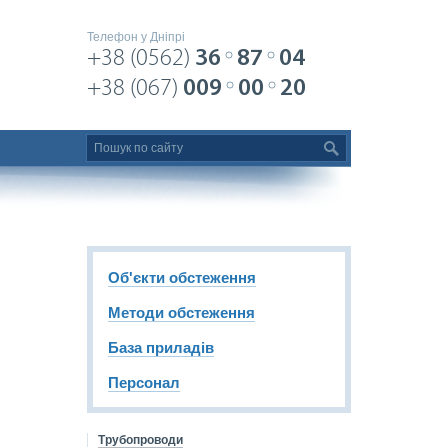
Телефон у Дніпрі
+38 (0562)
36
87
04
+38 (067)
009
00
20
Об'єкти обстеження
Методи обстеження
База приладів
Персонал
Трубопроводи