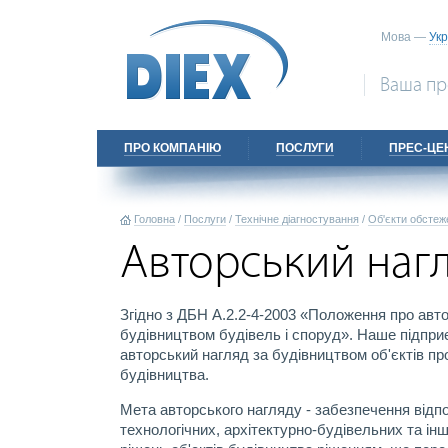
Мова —
Укр
Ваша пр
ПРО КОМПАНІЮ
ПОСЛУГИ
ПРЕС-ЦЕ
Головна
/
Послуги
/
Технічне діагностування
/
Об'єкти обстеж
Авторський нагл
Згідно з ДБН А.2.2-4-2003 «Положення про авт
будівництвом будівель і споруд». Наше підпри
авторський нагляд за будівництвом об'єктів пр
будівництва.
Мета авторського нагляду - забезпечення відпо
технологічних, архітектурно-будівельних та ін