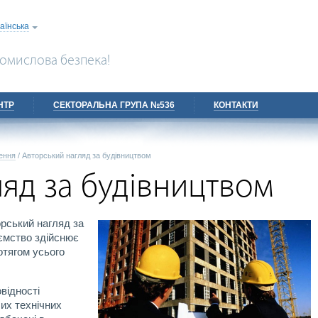
аїнська
омислова безпека!
НТР
СЕКТОРАЛЬНА ГРУПА №536
КОНТАКТИ
ення
/
Авторський нагляд за будівництвом
яд за будівництвом
орський нагляд за
ємство здійснює
отягом усього
відності
ших технічних