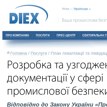
Мова —
Українська
Ваша промислова безп
ПРО КОМПАНІЮ
ПОСЛУГИ
ПРЕС-ЦЕНТР
СЕКТОРАЛЬНА Г
Головна
/
Послуги
/
План локалізації та ліквідац
Розробка та узгодже
документації у сфері
промислової безпек
Відповідно до Закону України «Пр