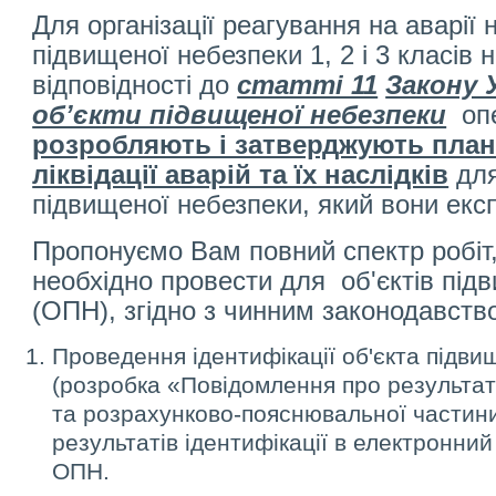
Для організації реагування на аварії 
підвищеної небезпеки 1, 2 і 3 класів 
відповідності до
статті 11
Закону 
об’єкти підвищеної небезпеки
опе
розробляють і затверджують плани
ліквідації аварій та їх наслідків
для
підвищеної небезпеки, який вони екс
Пропонуємо Вам повний спектр робіт
необхідно провести для об'єктів під
(ОПН), згідно з чинним законодавств
Проведення ідентифікації об'єкта підви
(розробка «Повідомлення про результат
та розрахунково-пояснювальної частин
результатів ідентифікації в електронни
ОПН.