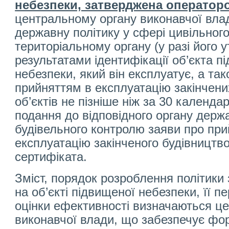
небезпеки, затверджена оператор
центральному органу виконавчої влад
державну політику у сфері цивільного
територіальному органу (у разі його у
результатами ідентифікації об’єкта п
небезпеки, який він експлуатує, а та
прийняттям в експлуатацію закінчени
об’єктів не пізніше ніж за 30 календа
подання до відповідного органу держа
будівельного контролю заяви про при
експлуатацію закінченого будівництво
сертифіката.
Зміст, порядок розроблення політики 
на об’єкті підвищеної небезпеки, її п
оцінки ефективності визначаються ц
виконавчої влади, що забезпечує фо