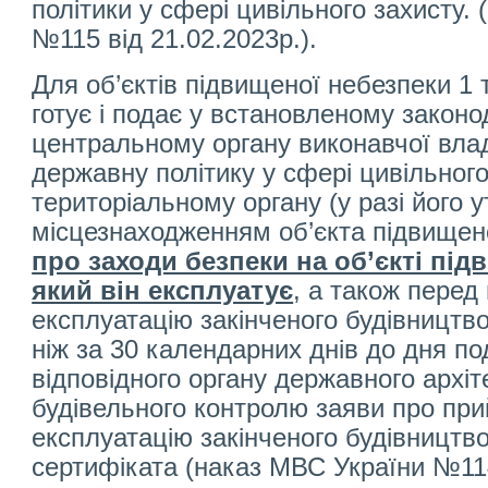
політики у сфері цивільного захисту.
№115 від 21.02.2023р.).
Для об’єктів підвищеної небезпеки 1 
готує і подає у встановленому закон
центральному органу виконавчої влад
державну політику у сфері цивільного
територіальному органу (у разі його 
місцезнаходженням об’єкта підвищен
про заходи безпеки на об’єкті під
який він експлуатує
, а також перед
експлуатацію закінченого будівництво
ніж за 30 календарних днів до дня п
відповідного органу державного архіт
будівельного контролю заяви про при
експлуатацію закінченого будівництво
сертифіката (наказ МВС України №114