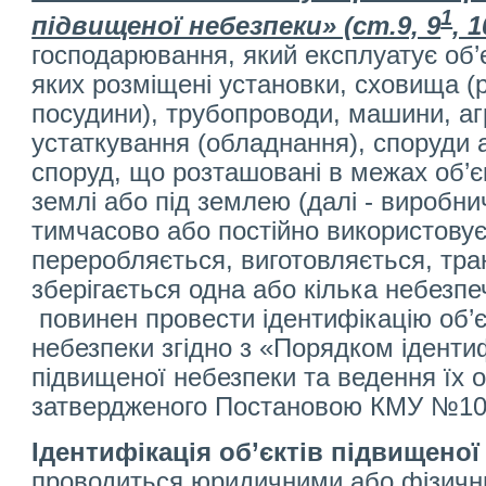
1
підвищеної небезпеки» (ст.9, 9
, 1
господарювання, який експлуатує об’є
яких розміщені установки, сховища (
посудини), трубопроводи, машини, аг
устаткування (обладнання), споруди 
споруд, що розташовані в межах об’є
землі або під землею (далі - виробни
тимчасово або постійно використовує
переробляється, виготовляється, тра
зберігається одна або кілька небезпе
повинен провести ідентифікацію об’є
небезпеки згідно з «Порядком ідентифі
підвищеної небезпеки та ведення їх о
затвердженого Постановою КМУ №103
Ідентифікація об’єктів підвищеної
проводиться юридичними або фізичн