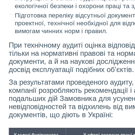
екологічної безпеки і охорони праці та з
Підготовка переліку відсутньої документац
проектної, технічної необхідної для відп
вимогам чинних норм і правил.
При технічному аудиті оцінка відпові
тільки на нормативні правові та норм
документи, а й на наукові досліджен
досвід експлуатації подібних об'єктів.
За результатами проведеного аудиту,
компанії розробляють рекомендації і
подальших дій Замовника для усуне
невідповідностей та відхилень від в
документів, що діють в Україні:
У галузі будівництва
У сфері
охорони
праці 