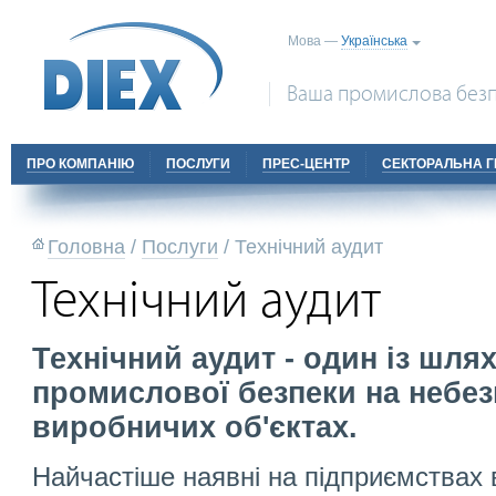
Мова —
Українська
Ваша промислова безп
ПРО КОМПАНІЮ
ПОСЛУГИ
ПРЕС-ЦЕНТР
СЕКТОРАЛЬНА Г
Головна
/
Послуги
/
Технічний аудит
Технічний аудит
Технічний аудит - один із шля
промислової безпеки на небе
виробничих об'єктах.
Найчастіше наявні на підприємствах 