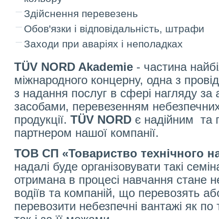
Здійснення перевезень
Обов'язки і відповідальність, штрафи
Заходи при аваріях і неполадках
TÜV NORD Akademie
- частина найб
міжнародного концерну, одна з провід
з надання послуг в сфері нагляду за
засобами, перевезенням небезпечних 
продукції.
TÜV NORD
є надійним та 
партнером нашої компанії.
ТОВ СП «Товариство технічного н
надалі буде організовувати такі семі
отримана в процесі навчання стане 
водіїв та компаній, що перевозять а
перевозити небезпечні вантажі як по т