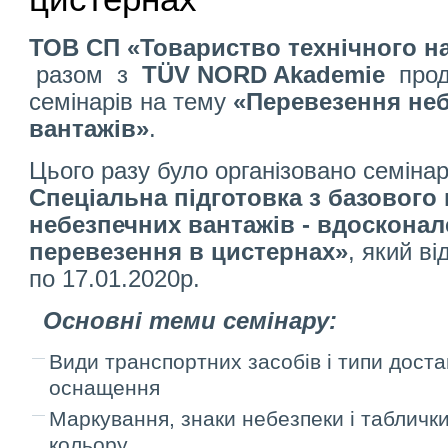
ТОВ СП «Товариство технічного н
разом з
TÜV NORD Akademie
прод
семінарів на тему
«Перевезення не
вантажів»
.
Цього разу було організовано семінар
Спеціальна підготовка з базового 
небезпечних вантажів - вдосконал
перевезення в цистернах»
, який ві
по 17.01.2020р.
Основні теми семінару:
Види транспортних засобів і типи доста
оснащення
Маркування, знаки небезпеки і табличк
кольору